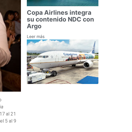
Copa Airlines integra
su contenido NDC con
Argo
Leer más
o
ia
17 al 21
el 5 al 9