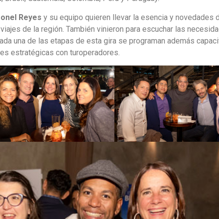
onel Reyes
y su equipo quieren llevar la esencia y novedades d
viajes de la región. También vinieron para escuchar las necesid
 cada una de las etapas de esta gira se programan además capac
nes estratégicas con turoperadores.