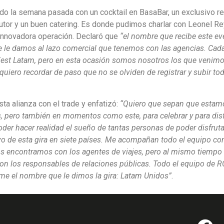
rado la semana pasada con un cocktail en BasaBar, un exclusivo r
utor y un buen catering. Es donde pudimos charlar con Leonel R
 innovadora operación. Declaró que
“el nombre que recibe este ev
que le damos al lazo comercial que tenemos con las agencias. Cad
mFest Latam, pero en esta ocasión somos nosotros los que venimo
s quiero recordar de paso que no se olviden de registrar y subir to
ta alianza con el trade y enfatizó:
“Quiero que sepan que estamo
s, pero también en momentos como este, para celebrar y para disf
der hacer realidad el sueño de tantas personas de poder disfruta
ivo de esta gira en siete países. Me acompañan todo el equipo co
nos encontramos con los agentes de viajes, pero al mismo tiempo
on los responsables de relaciones públicas. Todo el equipo de R
me el nombre que le dimos la gira: Latam Unidos”
.