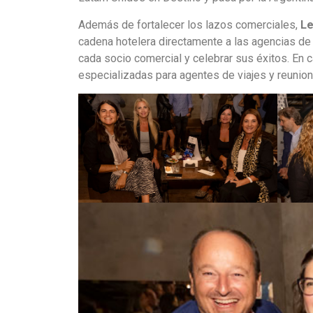
Además de fortalecer los lazos comerciales,
Le
cadena hotelera directamente a las agencias de 
cada socio comercial y celebrar sus éxitos. En
especializadas para agentes de viajes y reunio