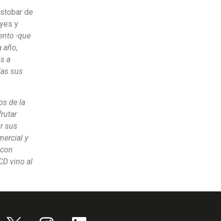
estobar de
eyes y
ento -que
a año,
s a
das sus
s de la
rutar
r sus
mercial y
 con
CD vino al