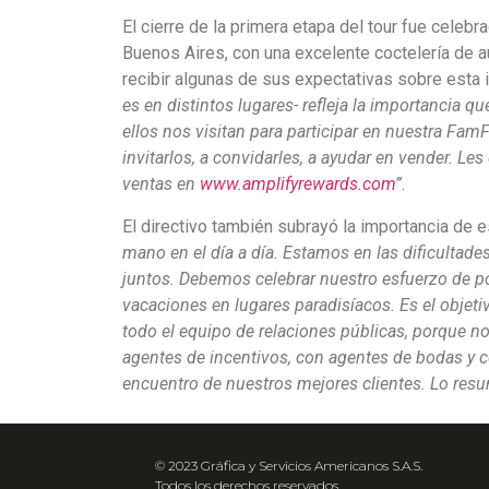
El cierre de la primera etapa del tour fue celeb
Buenos Aires, con una excelente coctelería de a
recibir algunas de sus expectativas sobre esta
es en distintos lugares- refleja la importancia 
ellos nos visitan para participar en nuestra Fa
invitarlos, a convidarles, a ayudar en vender. Le
ventas en
www.amplifyrewards.com
”
.
El directivo también subrayó la importancia de es
mano en el día a día. Estamos en las dificultade
juntos. Debemos celebrar nuestro esfuerzo de po
vacaciones en lugares paradisíacos. Es el objet
todo el equipo de relaciones públicas, porque 
agentes de incentivos, con agentes de bodas y c
encuentro de nuestros mejores clientes. Lo resu
© 2023 Gráfica y Servicios Americanos S.A.S.
Todos los derechos reservados.