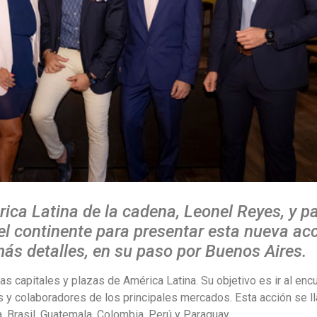
rica Latina de la cadena, Leonel Reyes, y p
 el continente para presentar esta nueva acc
ás detalles, en su paso por Buenos Aires.
as capitales y plazas de América Latina. Su objetivo es ir al enc
s y colaboradores de los principales mercados. Esta acción se l
, Brasil, Guatemala, Colombia, Perú y Paraguay.