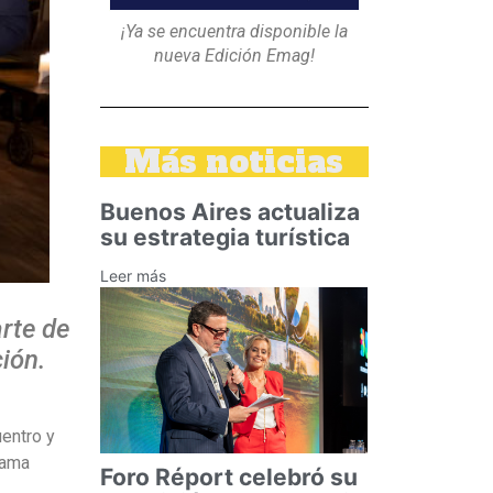
¡Ya se encuentra disponible la
nueva Edición Emag!
Más noticias
Buenos Aires actualiza
su estrategia turística
Leer más
arte de
ión.
uentro y
lama
Foro Réport celebró su