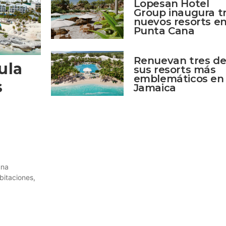
Lopesan Hotel
Group inaugura t
nuevos resorts e
Punta Cana
Renuevan tres d
ula
sus resorts más
emblemáticos en
s
Jamaica
una
bitaciones,