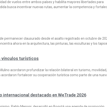
tidad de vuelos entre ambos países y habilita mayores libertades para
dida busca incentivar nuevas rutas, aumentar la competencia y fortalec
ués de permanecer clausurado desde el asalto registrado en octubre de 20
oncentra ahora en la arquitectura, las pinturas, las esculturas y los tapic
vínculos turísticos
lino acordaron profundizar la relación bilateral en turismo, movilidad,
 acordaron fortalecer su cooperación turística como parte de una nuev
o internacional destacado en WeTrade 2026
urismo, Pablo Menoni, desarrolló en Bogotá una agenda de promoción,