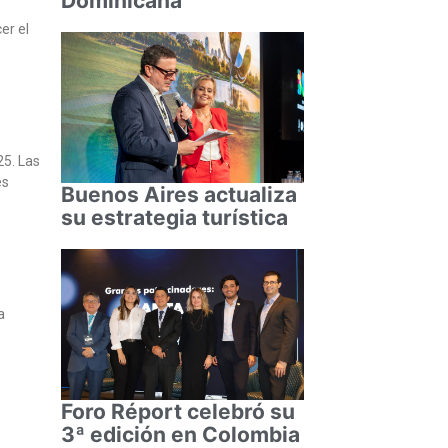
Dominicana
er el
25. Las
es
Buenos Aires actualiza
su estrategia turística
a
Foro Réport celebró su
3ª edición en Colombia