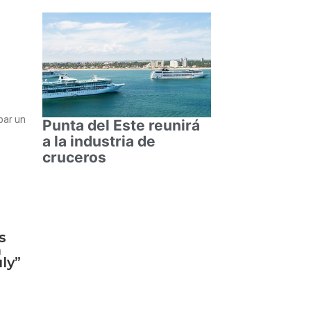
par un
Punta del Este reunirá
a la industria de
cruceros
s
n
uly”