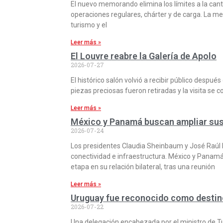
El nuevo memorando elimina los límites a la can
operaciones regulares, chárter y de carga. La me
turismo y el
Leer más »
El Louvre reabre la Galería de Apolo
2026-07-27
El histórico salón volvió a recibir público desp
piezas preciosas fueron retiradas y la visita se c
Leer más »
México y Panamá buscan ampliar sus 
2026-07-24
Los presidentes Claudia Sheinbaum y José Raúl Mu
conectividad e infraestructura. México y Panamá
etapa en su relación bilateral, tras una reunión
Leer más »
Uruguay fue reconocido como destin
2026-07-22
Una delegación encabezada por el ministro de T