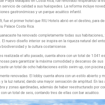
 de Playa Matapalo en Costa Rica, fue renovado respetando la e
un servicio de calidad a sus huéspedes. La reforma incluye nov
ones gastronómicas y un parque acuático infantil.
, fue el primer hotel que RIU Hotels abrió en el destino, para d
Riu Palace Costa Rica.
u Guanacaste ha renovado completamente todas sus habitaciones,
El nuevo diseño interior se inspira en la riqueza natural del ento
 biodiversidad y la cultura costarricense.
nes realizada el año pasado, cuenta ahora con un total de 1.041 e
inosas para garantizar la máxima comodidad y descanso de sus
ste un total de ocho habitaciones estilo swim-up, con piscina 
nte renovadas. El lobby cuenta ahora con un estilo abierto y
y la luz natural, dando una mayor sensación de amplitud. En las
ra y zonas ajardinadas, además de haber reestructurado por co
con un total de seis, contando tres de ellas con bar acuático.