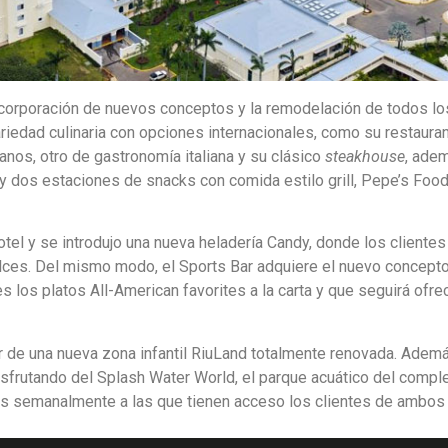
ncorporación de nuevos conceptos y la remodelación de todos lo
ariedad culinaria con opciones internacionales, como su restaura
anos, otro de gastronomía italiana y su clásico
steakhouse
, ade
y dos estaciones de snacks con comida estilo grill, Pepe’s Food,
tel y se introdujo una nueva heladería Candy, donde los cliente
dulces. Del mismo modo, el Sports Bar adquiere el nuevo concept
es los platos All-American favorites a la carta y que seguirá ofr
r de una nueva zona infantil RiuLand totalmente renovada. Adem
isfrutando del Splash Water World, el parque acuático del comple
das semanalmente a las que tienen acceso los clientes de ambos 