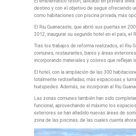
El emblemático resort, ubicado en primera línea
destino y con el objetivo de seguir ofreciendo 
como habitaciones con piscina privada, más opci
El Riu Guanacaste, que abrió sus puertas en 2009
2012, inaugurar su segundo hotel en el país, el 
Tras los trabajos de reforma realizados, el Ri
comunes, restaurantes, bares y áreas exteriores. 
incorporando materiales y colores que reflejan la
El hotel, con la ampliación de las 300 habitacio
totalmente rediseñadas, más espaciosas y lum
huéspedes. Además, se incorporan al Riu Guanaca
Las zonas comunes también han sido completame
funcional, aprovechando al máximo los espacios 
exteriores se han añadido nuevas áreas de somb
zona de las piscinas, de las cuales cuenta ahora 