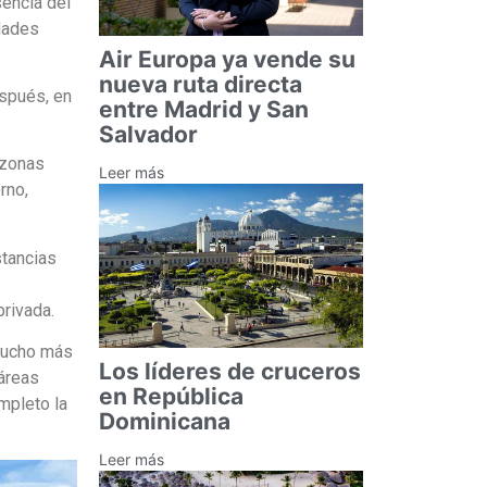
sencia del
edades
Air Europa ya vende su
nueva ruta directa
espués, en
entre Madrid y San
Salvador
 zonas
Leer más
rno,
stancias
privada.
 mucho más
Los líderes de cruceros
 áreas
en República
mpleto la
Dominicana
Leer más