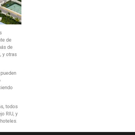
s
nte de
más de
 y otras
s pueden
o
eciendo
ás, todos
jo RIU, y
hoteles.