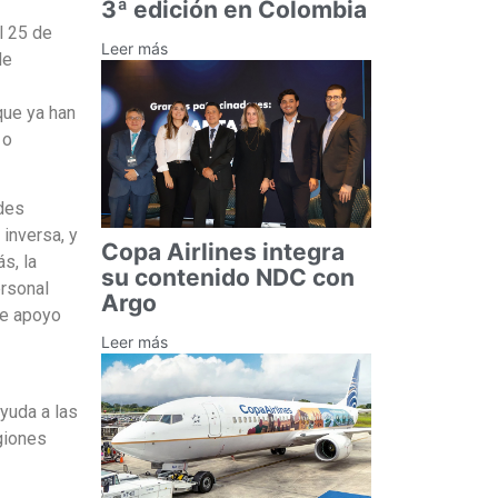
3ª edición en Colombia
l 25 de
Leer más
de
que ya han
 o
des
inversa, y
Copa Airlines integra
s, la
su contenido NDC con
rsonal
Argo
de apoyo
Leer más
ayuda a las
giones