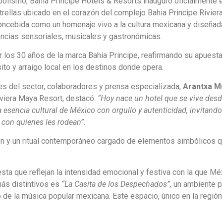
olismo, Bahia Principe Hotels & Resorts inauguró oficialmente e
trellas ubicado en el corazón del complejo Bahia Principe Rivier
concebida como un homenaje vivo a la cultura mexicana y diseñad
ncias sensoriales, musicales y gastronómicas.
r los 30 años de la marca Bahia Principe, reafirmando su apuesta
ito y arraigo local en los destinos donde opera.
des del sector, colaboradores y prensa especializada,
Arantxa M
iviera Maya Resort, destacó:
“Hoy nace un hotel que se vive desd
 esencia cultural de México con orgullo y autenticidad, invitando
r con quienes les rodean”.
stón y un ritual contemporáneo cargado de elementos simbólicos 
sta que reflejan la intensidad emocional y festiva con la que Mé
más distintivos es
“La Casita de los Despechados”,
un ambiente 
mo de la música popular mexicana. Este espacio, único en la regió