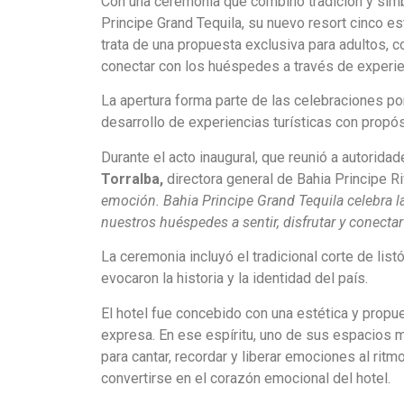
Con una ceremonia que combinó tradición y simb
Principe Grand Tequila, su nuevo resort cinco es
trata de una propuesta exclusiva para adultos, 
conectar con los huéspedes a través de experie
La apertura forma parte de las celebraciones po
desarrollo de experiencias turísticas con propós
Durante el acto inaugural, que reunió a autorida
Torralba,
directora general de Bahia Principe R
emoción. Bahia Principe Grand Tequila celebra la
nuestros huéspedes a sentir, disfrutar y conecta
La ceremonia incluyó el tradicional corte de li
evocaron la historia y la identidad del país.
El hotel fue concebido con una estética y propue
expresa. En ese espíritu, uno de sus espacios 
para cantar, recordar y liberar emociones al rit
convertirse en el corazón emocional del hotel.