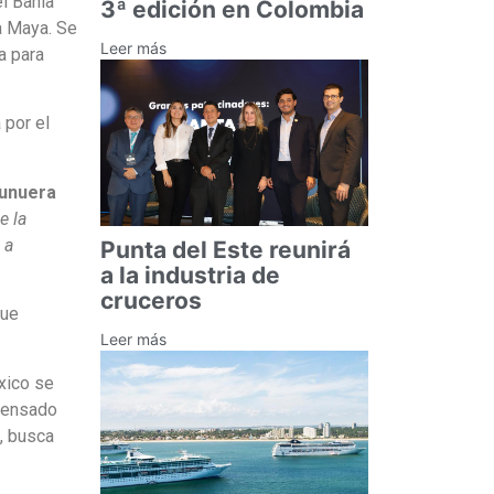
l Bahia
3ª edición en Colombia
a Maya. Se
Leer más
a para
 por el
unuera
e la
 a
Punta del Este reunirá
a la industria de
cruceros
que
Leer más
xico se
pensado
n, busca