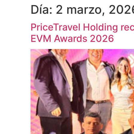
Día:
2 marzo, 202
PriceTravel Holding re
EVM Awards 2026