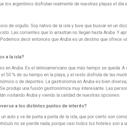
ue los argentinos disfrutan realmente de nuestras playas el día e
oco de orgullo. Soy nativo de la isla y tuve que buscar en un dicc
visto. Las corrientes que lo arrastran no llegan hasta Aruba. Y a
 Podemos decir entonces que Aruba es un destino que ofrece v
 a la isla?
hes en Aruba. Es el latinoamericano que más tiempo se queda. A
a el 50 % de su tiempo en la playa, y el resto disfruta de las muc
ronómico o de deportes. La gastronomía en Aruba es bien divers
. Se produjo una fusión gastronómica muy interesante. Las pers
tán visitando Aruba y viendo la calidad de nuestras opciones.
overse a los distintos puntos de interés?
 un auto y va de punta a punta de la isla, que por cierto son com
vehículo no se pierde nada, porque casi todos los hoteles son a 