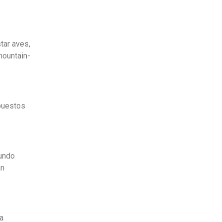
tar aves,
mountain-
puestos
gundo
an
a