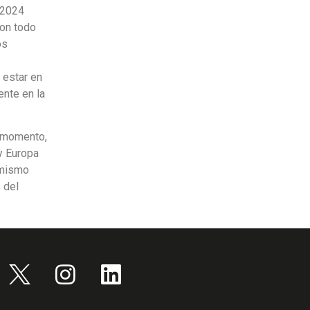
 2024
con todo
os
 estar en
ente en la
l momento,
y Europa
 mismo
 del