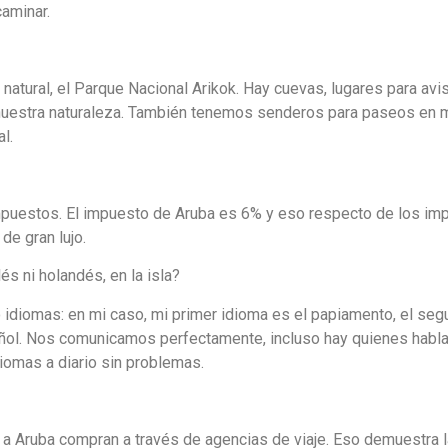
caminar.
 natural, el Parque Nacional Arikok. Hay cuevas, lugares para avis
nuestra naturaleza. También tenemos senderos para paseos en 
l.
mpuestos. El impuesto de Aruba es 6% y eso respecto de los im
de gran lujo.
és ni holandés, en la isla?
 idiomas: en mi caso, mi primer idioma es el papiamento, el se
spañol. Nos comunicamos perfectamente, incluso hay quienes habl
iomas a diario sin problemas.
a Aruba compran a través de agencias de viaje. Eso demuestra l