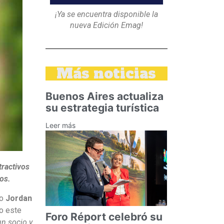
¡Ya se encuentra disponible la
nueva Edición Emag!
Más noticias
Buenos Aires actualiza
su estrategia turística
Leer más
tractivos
nos.
jo
Jordan
vo este
Foro Réport celebró su
un socio y