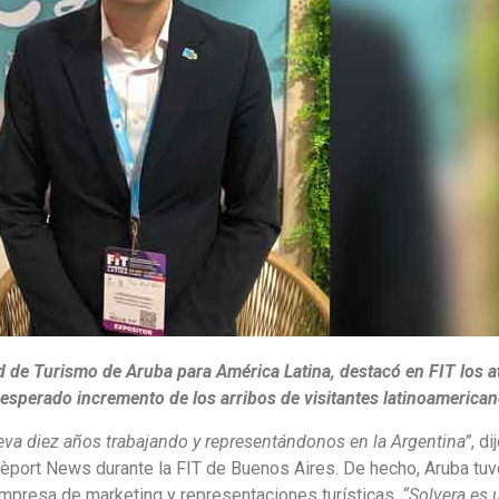
d de Turismo de Aruba para América Latina, destacó en FIT los a
el esperado incremento de los arribos de visitantes latinoamerica
eva diez años trabajando y representándonos en la Argentina”
, di
 Rèport News durante la FIT de Buenos Aires. De hecho, Aruba tu
empresa de marketing y representaciones turísticas.
“Solvera es 