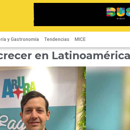
ría y Gastronomía
Tendencias
MICE
crecer en Latinoaméric