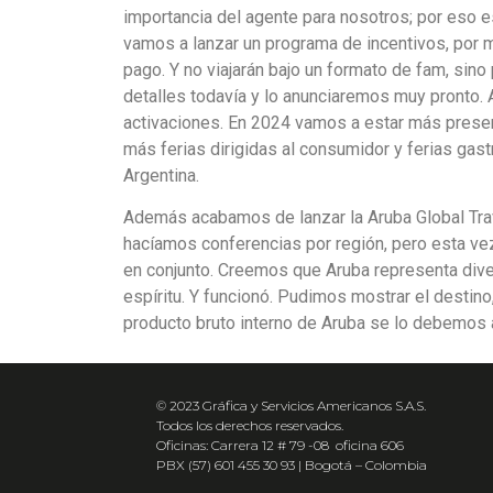
importancia del agente para nosotros; por eso 
vamos a lanzar un programa de incentivos, por 
pago. Y no viajarán bajo un formato de fam, si
detalles todavía y lo anunciaremos muy pronto
activaciones. En 2024 vamos a estar más presen
más ferias dirigidas al consumidor y ferias gas
Argentina.
Además acabamos de lanzar la Aruba Global Tra
hacíamos conferencias por región, pero esta vez
en conjunto. Creemos que Aruba representa diver
espíritu. Y funcionó. Pudimos mostrar el destino,
producto bruto interno de Aruba se lo debemos 
© 2023 Gráfica y Servicios Americanos S.A.S.
Todos los derechos reservados.
Oficinas: Carrera 12 # 79 -08 oficina 606
PBX (57) 601 455 30 93 | Bogotá – Colombia