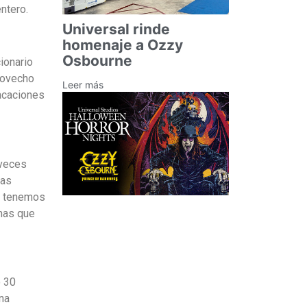
ntero.
Universal rinde
homenaje a Ozzy
Osbourne
ionario
provecho
Leer más
acaciones
 veces
has
a; tenemos
onas que
o 30
una