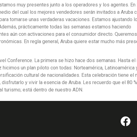
estamos muy presentes junto a los operadores y los agentes. En
medio del cual los mejores vendedores serán invitados a Aruba 
no para tomarse unas verdaderas vacaciones. Estamos ajustando l
. Además, prácticamente todas las semanas estamos haciendo
tes aún con activaciones para el consumidor directo. Queremos
tronómicas. En regla general, Aruba quiere estar mucho más pres
vel Conference. La primera se hizo hace dos semanas. Hasta e
 hicimos un plan piloto con todas: Norteamérica, Latinoamérica 
sificación cultural de nacionalidades. Esta celebración tiene el
 disfrutarlo y vivir la esencia de Aruba. Les recuerdo que el 80 %
al turismo; está dentro de nuestro ADN.