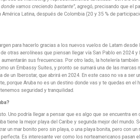
a, donde vamos creciendo bastante”
, agregó, precisando que el pa
 América Latina, después de Colombia (20 y 35 % de participac
rgen para hacerlo gracias a los nuevos vuelos de Latam desde 
de otras aerolíneas que piensan llegar vía San Pablo en 2024 y 
umentarán sus frecuencias. Por otro lado, la hotelería también
como un Embassy Suites, y pronto se sumará una de las marcas
a de un Iberostar, que abrirá en 2024. En este caso no va a ser un
e, porque Aruba no es un destino donde vas y te quedas en el h
 tenemos seguridad y tranquilidad.
uba?
to. Uno podría llegar a pensar que es algo que se encuentra en 
uba tiene la mejor playa del Caribe y segunda mejor del mundo. S
ar un mar bonito pero sin playa, o una playa bonita, pero con un
 perfecta. Es interesante ver como los norteamericanos pasan el