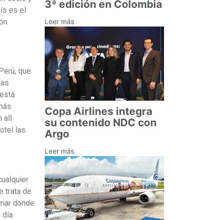
3ª edición en Colombia
ís es el
ión
Leer más
Perú, que
las
 está
 más
Copa Airlines integra
 all
su contenido NDC con
otel las
Argo
Leer más
cualquier
e trata de
 mar donde
 día