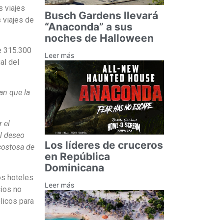
s viajes
Busch Gardens llevará
 viajes de
“Anaconda” a sus
noches de Halloween
e 315.300
Leer más
al del
an que la
 el
el deseo
Los líderes de cruceros
 costosa de
en República
Dominicana
os hoteles
Leer más
cios no
licos para