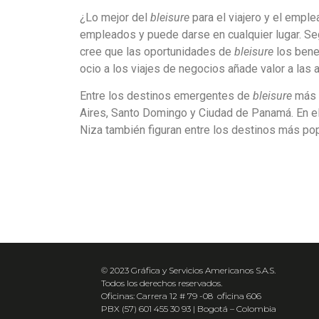
¿Lo mejor del
bleisure
para el viajero y el emple
empleados y puede darse en cualquier lugar. S
cree que las oportunidades de
bleisure
los bene
ocio a los viajes de negocios añade valor a las 
Entre los destinos emergentes de
bleisure
más c
Aires, Santo Domingo y Ciudad de Panamá. En e
Niza también figuran entre los destinos más pop
© 2023 Gráfica y Servicios Americanos S.A.S.
Todos los derechos reservados.
Oficinas: Carrera 12 # 79 -08 oficina 606
PBX (57) 601 455 30 93 | Bogotá – Colombia