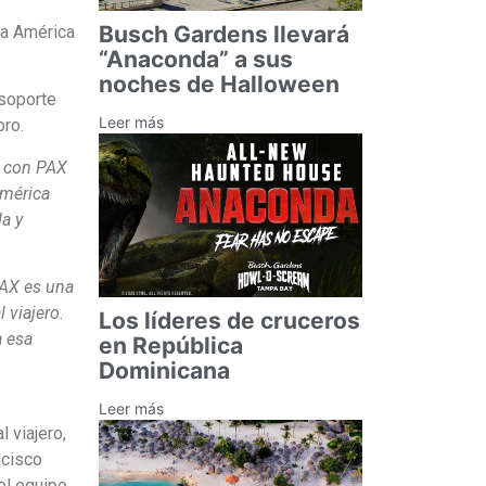
Busch Gardens llevará
pa América
“Anaconda” a sus
noches de Halloween
 soporte
Leer más
bro.
a con PAX
América
a y
PAX es una
 viajero.
Los líderes de cruceros
a esa
en República
Dominicana
Leer más
 viajero,
ncisco
el equipo