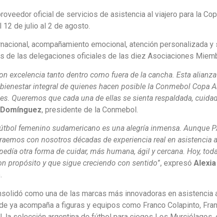
eedor oficial de servicios de asistencia al viajero para la Co
12 de julio al 2 de agosto.
ernacional, acompañamiento emocional, atención personalizada y
s de las delegaciones oficiales de las diez Asociaciones Miem
on excelencia tanto dentro como fuera de la cancha. Esta alianz
bienestar integral de quienes hacen posible la Conmebol Copa 
es. Queremos que cada una de ellas se sienta respaldada, cuidad
o Domínguez
, presidente de la Conmebol.
fútbol femenino sudamericano es una alegría inmensa. Aunque 
raemos con nosotros décadas de experiencia real en asistencia al
ía otra forma de cuidar, más humana, ágil y cercana. Hoy, tod
con propósito y que sigue creciendo con sentido
”, expresó
Alexia
.
olidó como una de las marcas más innovadoras en asistencia al
de ya acompaña a figuras y equipos como Franco Colapinto, Fra
, la selección argentina de fútbol para ciegos Los Murciélagos, 