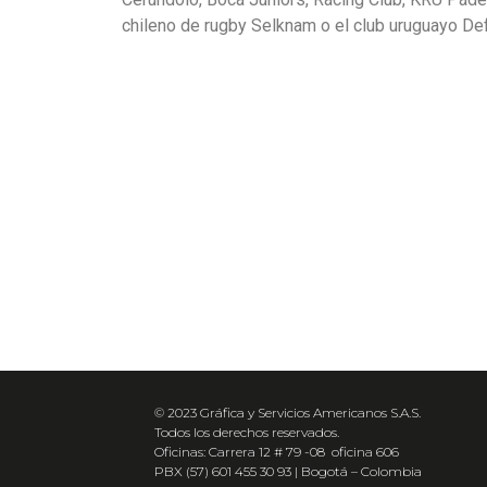
chileno de rugby Selknam o el club uruguayo Def
© 2023 Gráfica y Servicios Americanos S.A.S.
Todos los derechos reservados.
Oficinas: Carrera 12 # 79 -08 oficina 606
PBX (57) 601 455 30 93 | Bogotá – Colombia