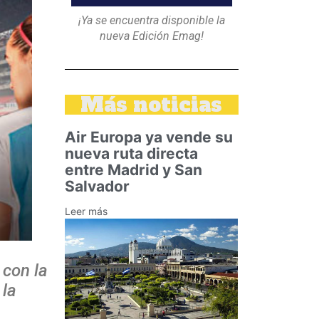
¡Ya se encuentra disponible la
nueva Edición Emag!
Más noticias
Air Europa ya vende su
nueva ruta directa
entre Madrid y San
Salvador
Leer más
 con la
 la