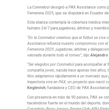
La Conmebol designó a PAX Assistance como prov
Femenina 2025, que se disputará en Ecuador del 
Esta alianza contempla la cobertura médica int
humano 24/7 para jugadoras, árbitras y miembro
“
En la Conmebol creemos que el fútbol se vive c
Assistance refuerza nuestro compromiso con el 
Femenina 2025: jugadoras, árbitras y delegacion
valorada durante todo el torneo
”, dijo
Alejandr
“
Ser elegidos por Conmebol para acompañar al 
compañía joven, nacida hace apenas tres años, t
Nos adaptamos rápidamente a un mercado que ped
trayectoria vive en PAX, un proyecto que nació 
Keglevich
, fundadora y CEO de PAX Assistance
Con presencia en más de 90 países, PAX se cons
haciéndose fuerte en el mundo del deporte, don
Cerundolo, Boca Juniors, Racing Club, KRÜ Pádel