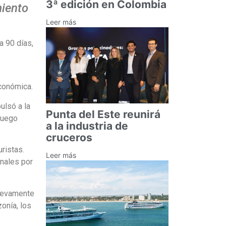
3ª edición en Colombia
miento
Leer más
a 90 días,
económica.
ulsó a la
Punta del Este reunirá
luego
a la industria de
cruceros
ristas.
Leer más
nales por
uevamente
onía, los