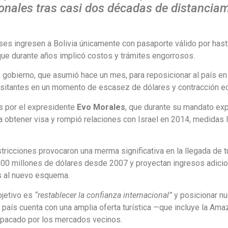
onales tras casi dos décadas de distancia
es ingresen a Bolivia únicamente con pasaporte válido por hast
que durante años implicó costos y trámites engorrosos.
 gobierno, que asumió hace un mes, para reposicionar al país en
 visitantes en un momento de escasez de dólares y contracción 
as por el expresidente
Evo Morales
, que durante su mandato exp
 obtener visa y rompió relaciones con Israel en 2014, medidas 
ricciones provocaron una merma significativa en la llegada de tu
00 millones de dólares desde 2007 y proyectan ingresos adicio
s al nuevo esquema.
bjetivo es
“restablecer la confianza internacional”
y posicionar n
 país cuenta con una amplia oferta turística —que incluye la Amaz
opacado por los mercados vecinos.