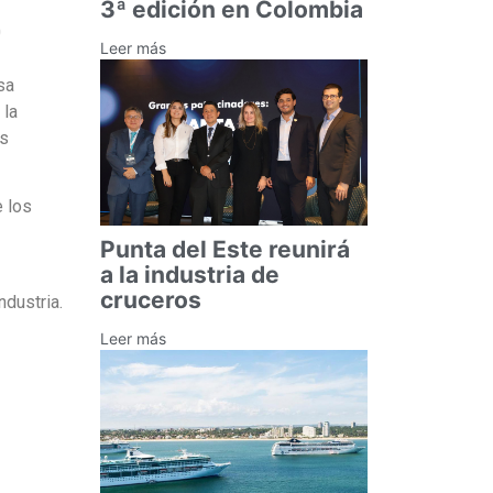
3ª edición en Colombia
0
Leer más
sa
 la
es
e los
Punta del Este reunirá
a la industria de
cruceros
ndustria.
Leer más