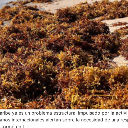
Caribe ya es un problema estructural impulsado por la acti
smos internacionales alertan sobre la necesidad de una res
nsformó en […]