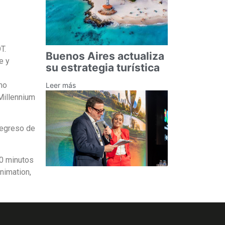
T.
Buenos Aires actualiza
e y
su estrategia turística
mo
Leer más
Millennium
regreso de
30 minutos
nimation,