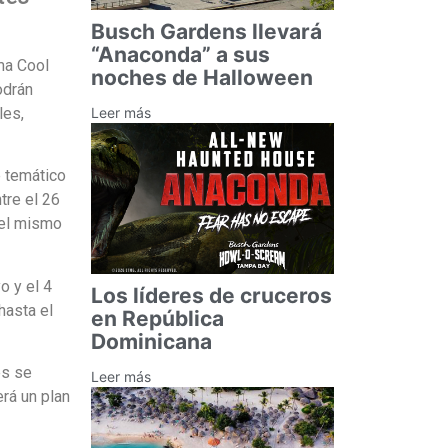
Busch Gardens llevará
“Anaconda” a sus
ma Cool
noches de Halloween
odrán
Leer más
les,
e temático
tre el 26
del mismo
o y el 4
Los líderes de cruceros
hasta el
en República
Dominicana
es se
Leer más
rá un plan