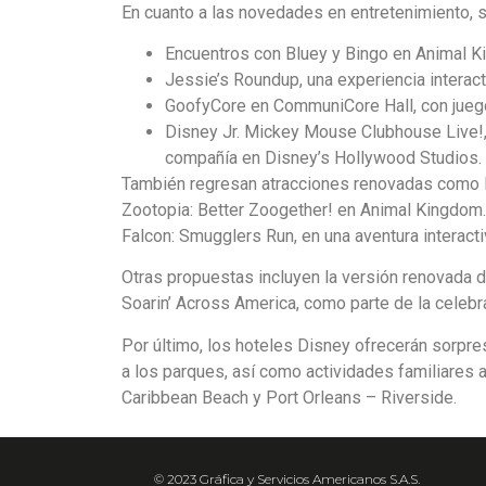
En cuanto a las novedades en entretenimiento, 
Encuentros con Bluey y Bingo en Animal Ki
Jessie’s Roundup, una experiencia interac
GoofyCore en CommuniCore Hall, con jueg
Disney Jr. Mickey Mouse Clubhouse Live!,
compañía en Disney’s Hollywood Studios.
También regresan atracciones renovadas como 
Zootopia: Better Zoogether! en Animal Kingdom.
Falcon: Smugglers Run, en una aventura interacti
Otras propuestas incluyen la versión renovada d
Soarin’ Across America, como parte de la celebr
Por último, los hoteles Disney ofrecerán sorpr
a los parques, así como actividades familiares 
Caribbean Beach y Port Orleans – Riverside.
© 2023 Gráfica y Servicios Americanos S.A.S.