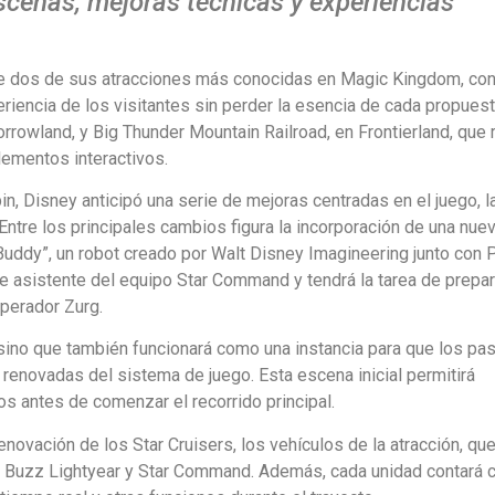
scenas, mejoras técnicas y experiencias
de dos de sus atracciones más conocidas en Magic Kingdom, co
iencia de los visitantes sin perder la esencia de cada propuesta
rowland, y Big Thunder Mountain Railroad, en Frontierland, que 
lementos interactivos.
n, Disney anticipó una serie de mejoras centradas en el juego, l
 Entre los principales cambios figura la incorporación de una nu
Buddy”, un robot creado por Walt Disney Imagineering junto con P
de asistente del equipo Star Command y tendrá la tarea de prepar
mperador Zurg.
 sino que también funcionará como una instancia para que los pa
 renovadas del sistema de juego. Esta escena inicial permitirá
os antes de comenzar el recorrido principal.
novación de los Star Cruisers, los vehículos de la atracción, qu
e Buzz Lightyear y Star Command. Además, cada unidad contará 