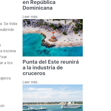
en República
Dominicana
Leer más
n
. Se trata
reabrirán
a
eva escena
ixar
Punta del Este reunirá
ar a los
a la industria de
cruceros
sajeros
Leer más
e
con