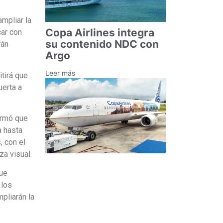
mpliar la
Copa Airlines integra
car con
su contenido NDC con
rán
Argo
Leer más
itirá que
uerta a
ormó que
a hasta
, con el
za visual.
que
 los
pliarán la