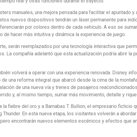
iempo real y otras funciones durante el trayecto.
ters manuales, una mejora pensada para facilitar el apuntado y a
stos nuevos dispositivos tendrán un láser permanente para indi
iferenciarán por colores dentro de cada vehículo. A eso se suma
vo de hacer más intuitiva y dinámica la experiencia de juego.
parte, serán reemplazados por una tecnología interactiva que perm
s. La compañía adelantó que esta actualización podría abrir la p
mbién volverá a operar con una experiencia renovada. Disney inf
go de una reforma integral que abarcó desde la cima de la montañ
stalación de una nueva vía y trenes de pasajeros reacondicionados
corrido y, al mismo tiempo, sumar más movimiento, detalle y rique
 la fiebre del oro y a Barnabas T. Bullion, el empresario ficticio 
g Thunder. En esta nueva etapa, los visitantes volverán a abordar
 pero encontrarán nuevos elementos escénicos y efectos que am