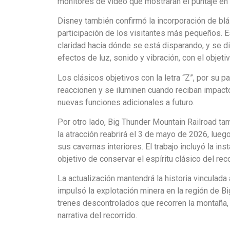
monitores de video que mostrarán el puntaje en t
Disney también confirmó la incorporación de blás
participación de los visitantes más pequeños. E
claridad hacia dónde se está disparando, y se d
efectos de luz, sonido y vibración, con el objeti
Los clásicos objetivos con la letra “Z”, por su 
reaccionen y se iluminen cuando reciban impacto
nuevas funciones adicionales a futuro.
Por otro lado, Big Thunder Mountain Railroad ta
la atracción reabrirá el 3 de mayo de 2026, lue
sus cavernas interiores. El trabajo incluyó la in
objetivo de conservar el espíritu clásico del re
La actualización mantendrá la historia vinculada a
impulsó la explotación minera en la región de Bi
trenes descontrolados que recorren la montaña,
narrativa del recorrido.