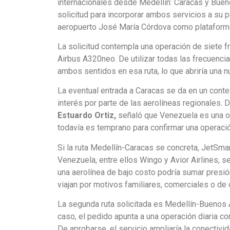
internacionales desde Medellín: Caracas y Bueno
solicitud para incorporar ambos servicios a su p
aeropuerto José María Córdova como plataform
La solicitud contempla una operación de siete 
Airbus A320neo. De utilizar todas las frecuenc
ambos sentidos en esa ruta, lo que abriría una n
La eventual entrada a Caracas se da en un cont
interés por parte de las aerolíneas regionales.
Estuardo Ortiz,
señaló que Venezuela es una op
todavía es temprano para confirmar una operación
Si la ruta Medellín-Caracas se concreta, JetSma
Venezuela, entre ellos Wingo y Avior Airlines, 
una aerolínea de bajo costo podría sumar presió
viajan por motivos familiares, comerciales o de 
La segunda ruta solicitada es Medellín-Buenos 
caso, el pedido apunta a una operación diaria 
De aprobarse, el servicio ampliaría la conectivi