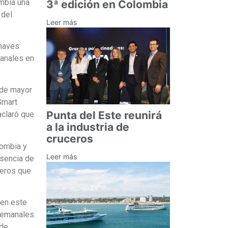
ombia una
3ª edición en Colombia
 del
Leer más
onaves
manales en
 de mayor
Smart
Punta del Este reunirá
aclaró que
a la industria de
cruceros
lombia y
Leer más
esencia de
jeros que
 en este
semanales.
 de