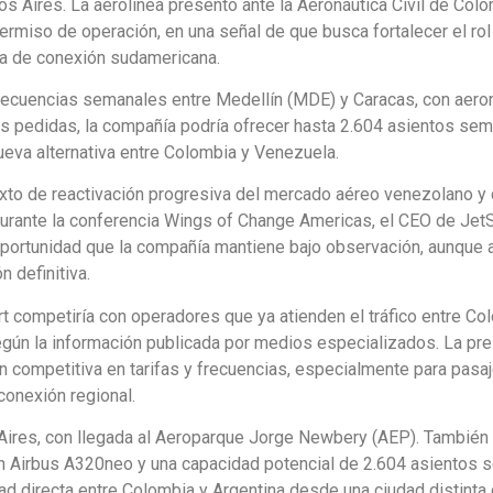
s Aires. La aerolínea presentó ante la Aeronáutica Civil de Col
ermiso de operación, en una señal de que busca fortalecer el rol
a de conexión sudamericana.
frecuencias semanales entre Medellín (MDE) y Caracas, con aer
ias pedidas, la compañía podría ofrecer hasta 2.604 asientos se
ueva alternativa entre Colombia y Venezuela.
exto de reactivación progresiva del mercado aéreo venezolano y
 Durante la conferencia Wings of Change Americas, el CEO de Jet
ortunidad que la compañía mantiene bajo observación, aunque 
 definitiva.
rt competiría con operadores que ya atienden el tráfico entre Co
según la información publicada por medios especializados. La pr
n competitiva en tarifas y frecuencias, especialmente para pasa
conexión regional.
Aires, con llegada al Aeroparque Jorge Newbery (AEP). También
con Airbus A320neo y una capacidad potencial de 2.604 asientos 
dad directa entre Colombia y Argentina desde una ciudad distinta