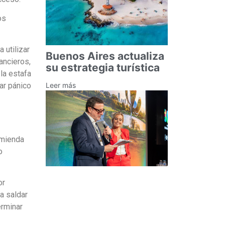
os
 utilizar
Buenos Aires actualiza
ancieros,
su estrategia turística
 la estafa
Leer más
ar pánico
omienda
o
or
a saldar
erminar