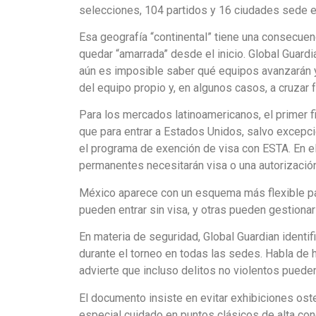
selecciones, 104 partidos y 16 ciudades sede en
Esa geografía “continental” tiene una consecuenci
quedar “amarrada” desde el inicio. Global Guardi
aún es imposible saber qué equipos avanzarán y
del equipo propio y, en algunos casos, a cruzar 
Para los mercados latinoamericanos, el primer fil
que para entrar a Estados Unidos, salvo excepcio
el programa de exención de visa con ESTA. En e
permanentes necesitarán visa o una autorización
México aparece con un esquema más flexible pa
pueden entrar sin visa, y otras pueden gestionar 
En materia de seguridad, Global Guardian identif
durante el torneo en todas las sedes. Habla de h
advierte que incluso delitos no violentos pueden 
El documento insiste en evitar exhibiciones os
especial cuidado en puntos clásicos de alta con