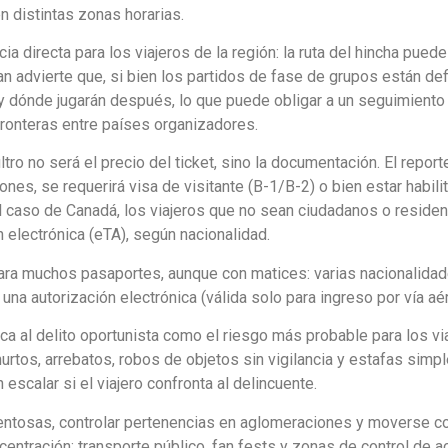
 distintas zonas horarias.
a directa para los viajeros de la región: la ruta del hincha puede
an advierte que, si bien los partidos de fase de grupos están def
 dónde jugarán después, lo que puede obligar a un seguimiento 
fronteras entre países organizadores.
tro no será el precio del ticket, sino la documentación. El repor
nes, se requerirá visa de visitante (B-1/B-2) o bien estar habili
l caso de Canadá, los viajeros que no sean ciudadanos o reside
 electrónica (eTA), según nacionalidad.
ra muchos pasaportes, aunque con matices: varias nacionalida
una autorización electrónica (válida solo para ingreso por vía aér
ica al delito oportunista como el riesgo más probable para los vi
urtos, arrebatos, robos de objetos sin vigilancia y estafas simpl
escalar si el viajero confronta al delincuente.
tentosas, controlar pertenencias en aglomeraciones y moverse c
centración: transporte público, fan fests y zonas de control de 