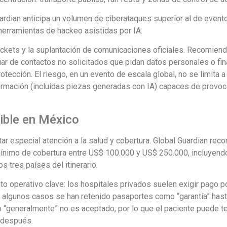
 Guardian anticipa un volumen de ciberataques superior al de event
 herramientas de hackeo asistidas por IA.
ickets y la suplantación de comunicaciones oficiales. Recomienda
iar de contactos no solicitados que pidan datos personales o fin
otección. El riesgo, en un evento de escala global, no se limita a
ormación (incluidas piezas generadas con IA) capaces de provoc
ible en México
ar especial atención a la salud y cobertura. Global Guardian rec
mínimo de cobertura entre US$ 100.000 y US$ 250.000, incluyend
s tres países del itinerario.
o operativo clave: los hospitales privados suelen exigir pago p
 algunos casos se han retenido pasaportes como “garantía” hast
o “generalmente” no es aceptado, por lo que el paciente puede t
 después.