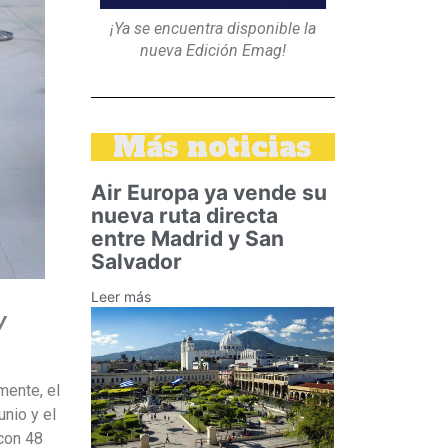
¡Ya se encuentra disponible la
nueva Edición Emag!
Más noticias
Air Europa ya vende su
nueva ruta directa
entre Madrid y San
Salvador
Leer más
y
mente, el
unio y el
con 48