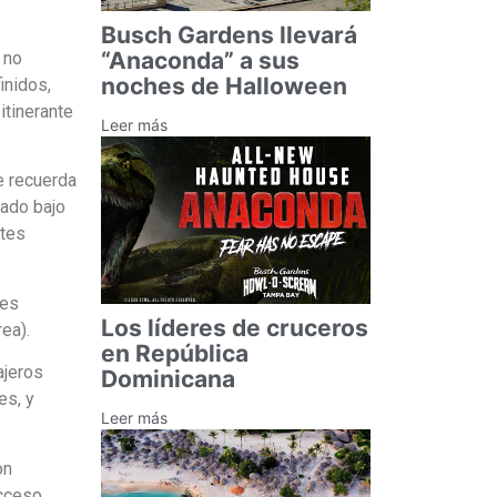
Busch Gardens llevará
“Anaconda” a sus
 no
noches de Halloween
inidos,
itinerante
Leer más
te recuerda
tado bajo
ntes
des
Los líderes de cruceros
ea).
en República
ajeros
Dominicana
es, y
Leer más
on
acceso.