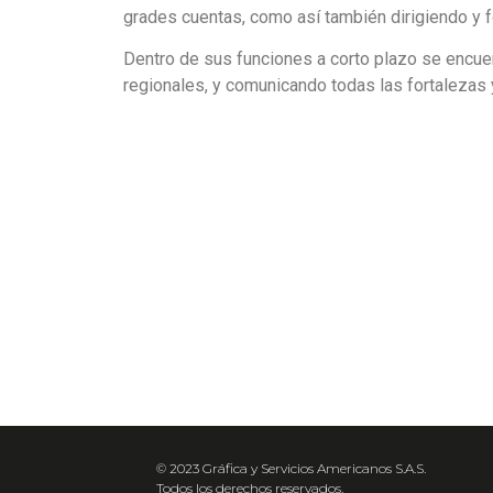
grades cuentas, como así también dirigiendo y 
Dentro de sus funciones a corto plazo se encue
regionales, y comunicando todas las fortalezas 
© 2023 Gráfica y Servicios Americanos S.A.S.
Todos los derechos reservados.