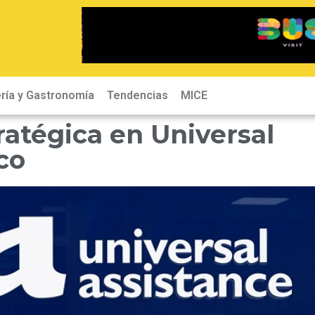
ría y Gastronomía
Tendencias
MICE
ratégica en Universal
co