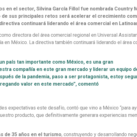
s en el sector, Silvina García Fillol fue nombrada Country
 de sus principales retos será acelerar el crecimiento com
a directiva continuará liderando el área comercial en Latino
s como directora del área comercial regional en Universal Assista
en México. La directiva también continuará liderando el área c
un país tan importante como México, es una gran
estra compañía en este gran mercado y liderar un equipo d
espués de la pandemia, paso a ser protagonista, estoy segu
agregando valor en este mercado”, comentó
des expectativas este desafío, contó que vino a México “para ay
 nuestro producto, que definitivamente generara experiencias m
s de 35 años en el turismo
, construyendo y desarrollando neg