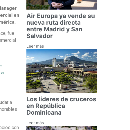
 Manager
Air Europa ya vende su
ercial en
nueva ruta directa
américa.
entre Madrid y San
nce, fue
Salvador
omercial
Leer más
e
ra
Los líderes de cruceros
udar a
en República
emorables
Dominicana
Leer más
ocios con