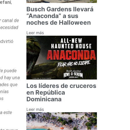
efani
,
Busch Gardens llevará
“Anaconda” a sus
r canal de
noches de Halloween
 necesidad
Leer más
advirtió
te puede
ad hay una
dades que
Los líderes de cruceros
enías
en República
Dominicana
os
Leer más
a este