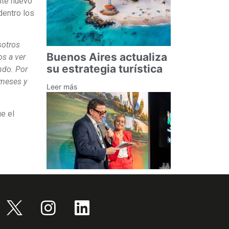
nte nuevo
dentro los
sotros
Buenos Aires actualiza
os a ver
su estrategia turística
ndo. Por
 meses y
Leer más
e el