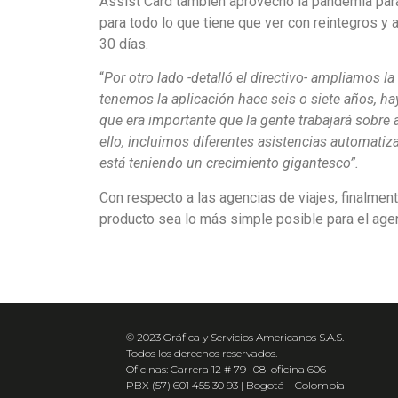
Assist Card también aprovechó la pandemia para
para todo lo que tiene que ver con reintegros y
30 días.
“
Por otro lado -detalló el directivo- ampliamos 
tenemos la aplicación hace seis o siete años, h
que era importante que la gente trabajará sobre 
ello, incluimos diferentes asistencias automati
está teniendo un crecimiento gigantesco”.
Con respecto a las agencias de viajes, finalmen
producto sea lo más simple posible para el age
© 2023 Gráfica y Servicios Americanos S.A.S.
Todos los derechos reservados.
Oficinas: Carrera 12 # 79 -08 oficina 606
PBX (57) 601 455 30 93 | Bogotá – Colombia