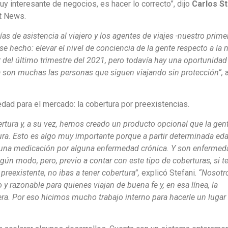
y interesante de negocios, es hacer lo correcto”, dijo
Carlos St
t News.
s de asistencia al viajero y los agentes de viajes -nuestro prime
se hecho: elevar el nivel de conciencia de la gente respecto a la
ir del último trimestre del 2021, pero todavía hay una oportunidad
a son muchas las personas que siguen viajando sin protección”,
edad para el mercado: la cobertura por preexistencias.
rtura y, a su vez, hemos creado un producto opcional que la gen
ra. Esto es algo muy importante porque a partir determinada ed
guna medicación por alguna enfermedad crónica. Y son enferme
gún modo, pero, previo a contar con este tipo de coberturas, si t
reexistente, no ibas a tener cobertura”,
explicó Stefani.
“Nosotr
y razonable para quienes viajan de buena fe y, en esa línea, la
ra. Por eso hicimos mucho trabajo interno para hacerle un lugar 