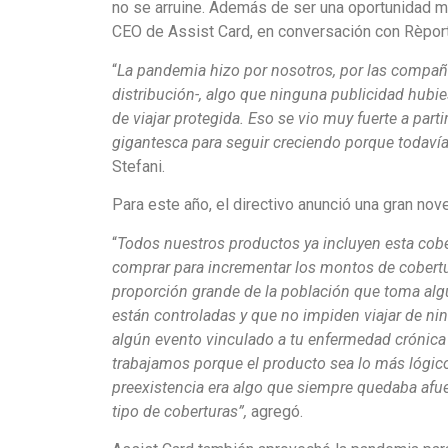
no se arruine. Además de ser una oportunidad mu
CEO de Assist Card, en conversación con Rèpor
“
La pandemia hizo por nosotros, por las compañía
distribución-, algo que ninguna publicidad hubie
de viajar protegida. Eso se vio muy fuerte a part
gigantesca para seguir creciendo porque todaví
Stefani.
Para este año, el directivo anunció una gran nov
“
Todos nuestros productos ya incluyen esta cobe
comprar para incrementar los montos de cobertu
proporción grande de la población que toma al
están controladas y que no impiden viajar de nin
algún evento vinculado a tu enfermedad crónica p
trabajamos porque el producto sea lo más lógico 
preexistencia era algo que siempre quedaba afue
tipo de coberturas”,
agregó.