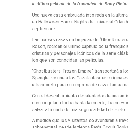
la última película de la franquicia de Sony Pictu
Una nueva casa embrujada inspirada en la última
en Halloween Horror Nights de Universal Orlando
septiembre.
Las nuevas casas embrujadas de “Ghostbusters:
Resort, recrean el último capítulo de la franqu
criaturas y personajes icónicos de la serie clás
los que son conocidas las películas.
“Ghostbusters: Frozen Empire” transportará a los
Spengler se une a los Cazafantasmas originales,
ultrasecreto para su empresa de cazar fantasm
Con el descubrimiento desalentador de una antig
con congelar a todos hasta la muerte, los nuev
salvar al mundo de una segunda Edad de Hielo.
A medida que los visitantes se aventuran a trav
sobrenatural, desde la tienda Ray’s Occult Books