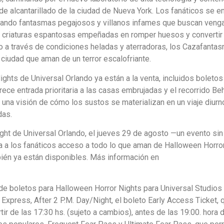
e alcantarillado de la ciudad de Nueva York. Los fanáticos se 
ntrando fantasmas pegajosos y villanos infames que buscan veng
de criaturas espantosas empeñadas en romper huesos y convertir
no a través de condiciones heladas y aterradoras, los Cazafanta
 ciudad que aman de un terror escalofriante.
hts de Universal Orlando ya están a la venta, incluidos boletos
ece entrada prioritaria a las casas embrujadas y el recorrido Be
una visión de cómo los sustos se materializan en un viaje diurn
das.
ht de Universal Orlando, el jueves 29 de agosto —un evento sin
a a los fanáticos acceso a todo lo que aman de Halloween Horro
bién ya están disponibles. Más información en
de boletos para Halloween Horror Nights para Universal Studios
 Express, After 2 P.M. Day/Night, el boleto Early Access Ticket, 
r de las 17:30 hs. (sujeto a cambios), antes de las 19:00. hora 