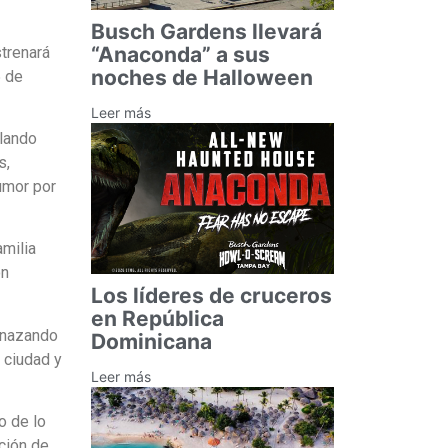
Busch Gardens llevará
“Anaconda” a sus
strenará
noches de Halloween
5 de
Leer más
rlando
s,
humor por
amilia
ón
Los líderes de cruceros
en República
menazando
Dominicana
 ciudad y
Leer más
o de lo
ción de