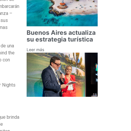
embarcarán
anza –
 sus
smas
Buenos Aires actualiza
su estrategia turística
 de una
Leer más
hind the
o con
r Nights
que brinda
de