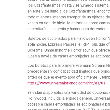
los Cazafantasmas, hasta y el húmedo sistema d
en este viaje junto a los Cazafantasmas, enco
todo mientras intentan escapar de un ejército 
venas en ríos de hielo. Mientras se abren cami
necesitarán su ingenio y humor para defender la
Boletos seleccionados para Halloween Horror Nig
sola noche, Express Passes, el RIP Tour, que ofr
Screams: Unmasking the Horror Tour, que ofrece 
luces a través de casas embrujadas selecciona
Los boletos para la primera Premium Scream Nig
precedentes y con capacidad limitada que brind
antes de que el evento abra oficialmente—, tam
https://www.universalorlando.com/hhn/es/us
.
Ya están disponibles una variedad de opciones 
Hollywood, incluida la entrada general, Universal
acceso a casas embrujadas seleccionadas a parti