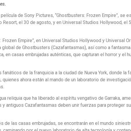
res.
 película de Sony Pictures, “Ghostbusters: Frozen Empire”, se e
 Resort, el 30 de agosto, y en Universal Studios Hollywood, el 
 Frozen Empire”, en Universal Studios Hollywood y Universal O
icia global de Ghostbusters (Cazafantasmas), así como a fantasma
ica, en casas embrujadas auténticas, que capturan el horror y el 
 fanáticos de la franquicia a la ciudad de Nueva York, donde la f
 quienes ahora están al mando de un laboratorio de investigaci
as.
ua reliquia que ha liberado al espíritu vengativo de Garraka, a
os y antiguos Cazafantasmas deben unir fuerzas para proteger su
és de las casas embrujadas, se encontrarán en el mundo siniestr
, caminando por el nuevo laboratorio de alta tecnología y conten