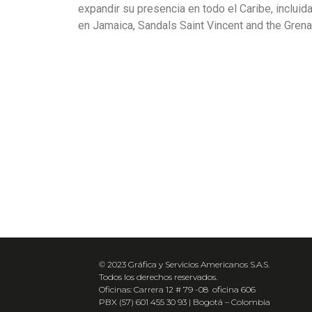
expandir su presencia en todo el Caribe, incluid
en Jamaica, Sandals Saint Vincent and the Gren
© 2023 Gráfica y Servicios Americanos S.A.S.
Todos los derechos reservados.
Oficinas: Carrera 12 # 79 -08 oficina 606
PBX (57) 601 455 30 93 | Bogotá – Colombia