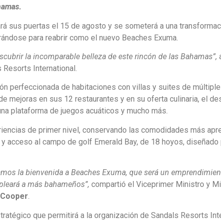
ahamas.
ará sus puertas el 15 de agosto y se someterá a una transforma
rándose para reabrir como el nuevo Beaches Exuma.
cubrir la incomparable belleza de este rincón de las Bahamas”,
a
 Resorts International.
ón perfeccionada de habitaciones con villas y suites de múltipl
 mejoras en sus 12 restaurantes y en su oferta culinaria, el des
una plataforma de juegos acuáticos y mucho más.
eriencias de primer nivel, conservando las comodidades más apr
 y acceso al campo de golf Emerald Bay, de 18 hoyos, diseñado
damos la bienvenida a Beaches Exuma, que será un emprendimie
empleará a más bahameños”,
compartió el Viceprimer Ministro y Mi
r Cooper
.
ratégico que permitirá a la organización de Sandals Resorts Int