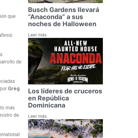
Busch Gardens llevará
“Anaconda” a sus
ción que
noches de Halloween
Leer más
firmó
es
arrollo de
eciadas
 por
Greg
Los líderes de cruceros
en República
Dominicana
nto más
nistro de
Leer más
ernational