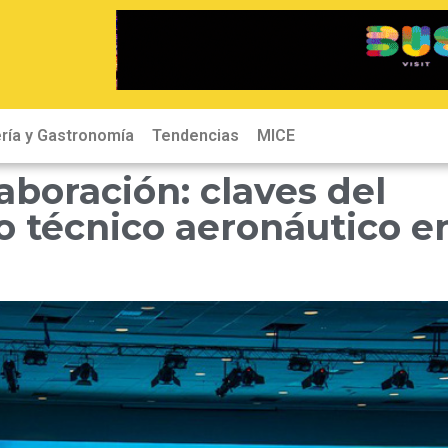
ría y Gastronomía
Tendencias
MICE
aboración: claves del
 técnico aeronáutico e