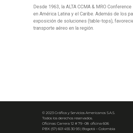
Desde 1963, la ALTA CCMA & MRO Conference se 
en América Latina y el Caribe. Además de los pa
exposición de soluciones (table-tops), favoreci
transporte aéreo en la región.
© 2023 Gráfica y Servicios Americanos S.A.S.
Todos los derechos reservados.
Oficinas: Carrera 12 # 79 -08 oficina 606
PBX (57) 601 455 30 93 | Bogotá – Colombia