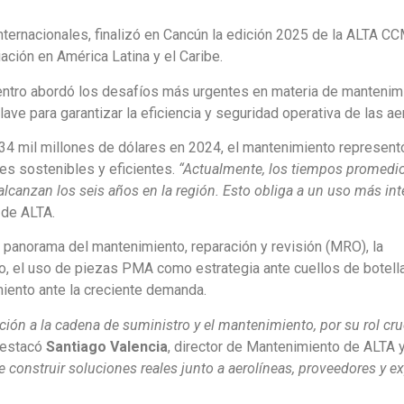
nternacionales, finalizó en Cancún la edición 2025 de la ALTA C
ación en América Latina y el Caribe.
cuentro abordó los desafíos más urgentes en materia de mantenim
ave para garantizar la eficiencia y seguridad operativa de las ae
34 mil millones de dólares en 2024, el mantenimiento represent
nes sostenibles y eficientes.
“Actualmente, los tiempos promedio
alcanzan los seis años en la región. Esto obliga a un uso más in
 de ALTA.
 panorama del mantenimiento, reparación y revisión (MRO), la
ro, el uso de piezas PMA como estrategia ante cuellos de botella
iento ante la creciente demanda.
ción a la cadena de suministro y el mantenimiento, por su rol cru
destacó
Santiago Valencia
, director de Mantenimiento de ALTA 
 construir soluciones reales junto a aerolíneas, proveedores y e