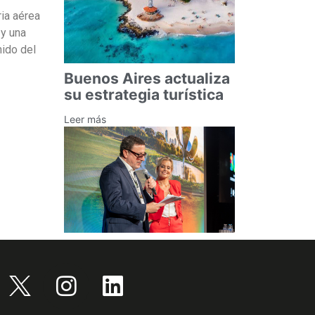
ia aérea
 y una
nido del
Buenos Aires actualiza
su estrategia turística
Leer más