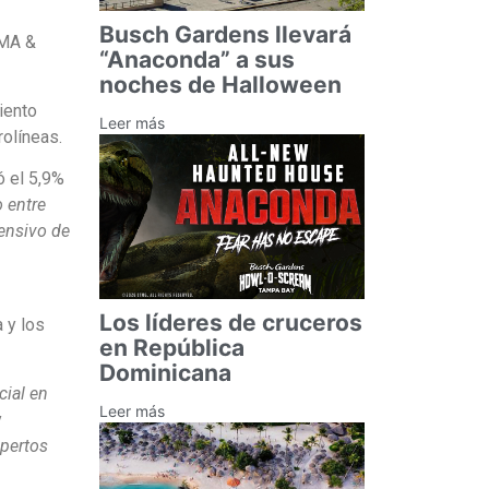
Busch Gardens llevará
CMA &
“Anaconda” a sus
noches de Halloween
iento
Leer más
rolíneas.
ó el 5,9%
 entre
tensivo de
Los líderes de cruceros
 y los
en República
Dominicana
cial en
Leer más
y
xpertos