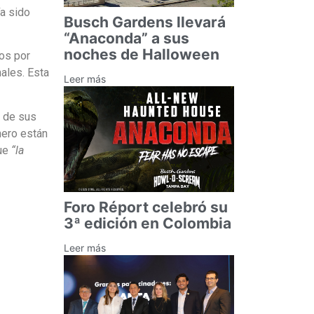
ía sido
Busch Gardens llevará
“Anaconda” a sus
noches de Halloween
os por
ales. Esta
Leer más
s de sus
nero están
ue
“la
Foro Réport celebró su
3ª edición en Colombia
Leer más