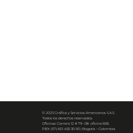
© 2023 Gráfica y Servicios Americanos S.A.S.
Todos los derechos reservados.
Oficinas: Carrera 12 # 79 -08 oficina 606
PBX (57) 601 455 30 93 | Bogotá – Colombia