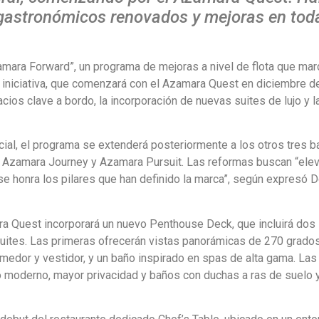
 gastronómicos renovados y mejoras en toda
mara Forward”, un programa de mejoras a nivel de flota que mar
a iniciativa, que comenzará con el Azamara Quest en diciembre d
os clave a bordo, la incorporación de nuevas suites de lujo y l
ial, el programa se extenderá posteriormente a los otros tres b
e Azamara Journey y Azamara Pursuit. Las reformas buscan “elev
 se honra los pilares que han definido la marca”, según expresó 
a Quest incorporará un nuevo Penthouse Deck, que incluirá dos
ites. Las primeras ofrecerán vistas panorámicas de 270 grados
dor y vestidor, y un baño inspirado en spas de alta gama. Las
ño moderno, mayor privacidad y baños con duchas a ras de suelo 