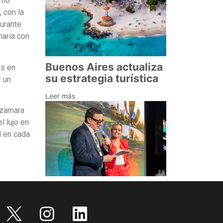
rno
 con la
urante
naria con
Buenos Aires actualiza
os en
su estrategia turística
r un
Leer más
Azamara
l lujo en
d en cada