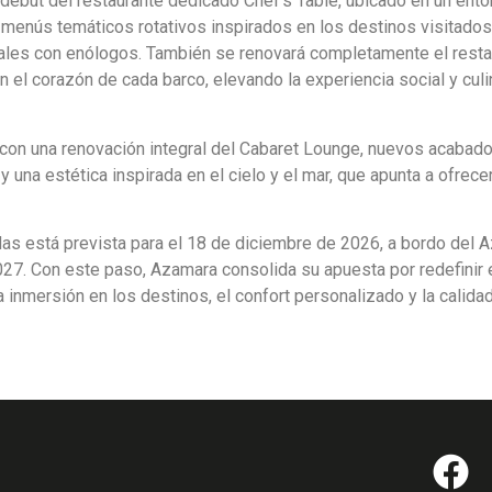
 debut del restaurante dedicado Chef’s Table, ubicado en un ento
 menús temáticos rotativos inspirados en los destinos visitados,
iales con enólogos. También se renovará completamente el resta
n el corazón de cada barco, elevando la experiencia social y culi
on una renovación integral del Cabaret Lounge, nuevos acabad
una estética inspirada en el cielo y el mar, que apunta a ofrece
das está prevista para el 18 de diciembre de 2026, a bordo del 
27. Con este paso, Azamara consolida su apuesta por redefinir e
 inmersión en los destinos, el confort personalizado y la calida