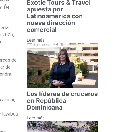
Exotic Tours & Travel
 la
apuesta por
Latinoamérica con
nueva dirección
ca la
comercial
e 2026,
Leer más
a
arcos de
ar de
Dondra
Los líderes de cruceros
 al mar,
en República
Dominicana
y lavabos
Leer más