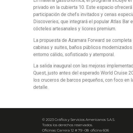
En materia gastronómica, el programa incluye el
privado en la cubierta 10. Este espacio ofrecerá
participación de chefs invitados y cenas espec
Discoveries, que integrará el popular Atlas Bar e
cócteles artesanales y licores premium.
La propuesta de Azamara Forward se completa c
cabinas y suites, baños públicos modernizados y 
entorno cálido, sofisticado y atemporal.
La salida inaugural con las mejoras implementa
Quest, justo antes del esperado World Cruise 20
los cruceros de barcos pequeños, con foco en la
detalle.
© 2023 Gráfica y Servicios Americanos S.A.S.
Todos los derechos reservados.
Oficinas: Carrera 12 # 79 -08 oficina 606