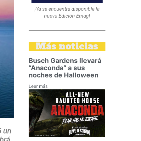
¡Ya se encuentra disponible la
nueva Edición Emag!
Más noticias
Busch Gardens llevará
“Anaconda” a sus
noches de Halloween
Leer más
6 un
brá