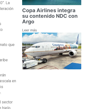
0”. La
leración
Copa Airlines integra
su contenido NDC con
Argo
s
to
Leer más
rmato que
aribe
erán
 escala en
is
.
l sector
 hielo,