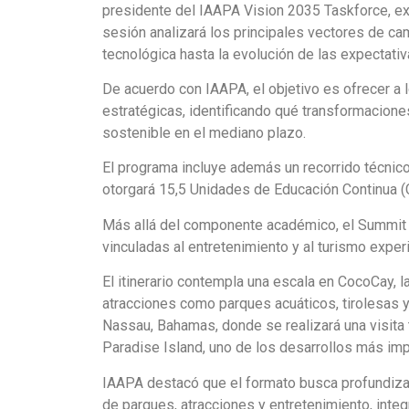
presidente del IAAPA Vision 2035 Taskforce, ex
sesión analizará los principales vectores de ca
tecnológica hasta la evolución de las expectativ
De acuerdo con IAAPA, el objetivo es ofrecer a l
estratégicas, identificando qué transformacione
sostenible en el mediano plazo.
El programa incluye además un recorrido técnico
otorgará 15,5 Unidades de Educación Continua (
Más allá del componente académico, el Summit i
vinculadas al entretenimiento y al turismo experi
El itinerario contempla una escala en CocoCay, l
atracciones como parques acuáticos, tirolesas y
Nassau, Bahamas, donde se realizará una visita t
Paradise Island, uno de los desarrollos más imp
IAAPA destacó que el formato busca profundizar 
de parques, atracciones y entretenimiento, int