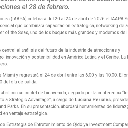
pciones el 28 de febrero.
ciones (IAAPA) celebrará del 20 al 24 de abril de 2026 el IAAPA 
sencial que combinará capacitación estratégica, networking de al
der of the Seas, uno de los buques más grandes y modernos de
entral el análisis del futuro de la industria de atracciones y
o, innovación y sostenibilidad en América Latina y el Caribe. La
rero.
de Miami y regresará el 24 de abril entre las 6:00 y las 10:00. El 
 del día de salida.
bril con un cóctel de bienvenida, seguido por la conferencia “I
nto a Strategic Advantage”, a cargo de
Luciana Periales
, presid
and Parks. En su presentación, abordará herramientas de lideraz
d en ventaja estratégica.
vo de Estrategia de Entretenimiento de Qiddiya Investment Compa