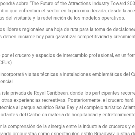
pondrá sobre “The Future of the Attractions Industry Toward 203
mbio que enfrentará el sector en la próxima década, desde la ace
as del visitante y la redefinición de los modelos operativos.
os líderes regionales una hoja de ruta para la toma de decisione
s deben iniciarse hoy para garantizar competitividad y crecimien
 por el crucero y espacios de intercambio profesional, en un fo
CEUs).
ncorporará visitas técnicas a instalaciones emblemáticas del C
encial.
a isla privada de Royal Caribbean, donde los participantes recorr
 otras experiencias recreativas. Posteriormente, el crucero hará
écnica al parque acuático Baha Bay y al complejo turístico Atlant
ortantes del Caribe en materia de hospitalidad y entretenimiento
la comprensión de la sinergia entre la industria de cruceros y e
egrando propuestas como espectáculos estilo Broadway, pistas de