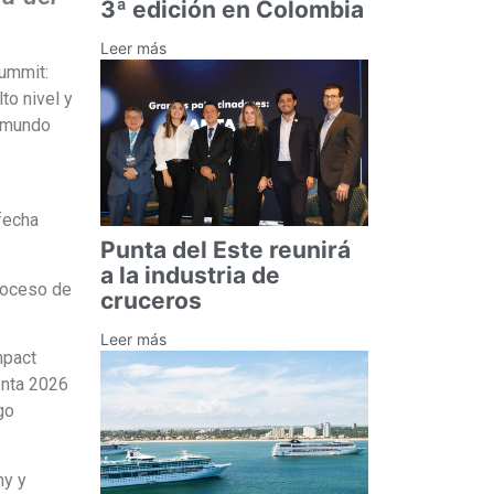
3ª edición en Colombia
Leer más
Summit:
to nivel y
l mundo
 fecha
Punta del Este reunirá
a la industria de
proceso de
cruceros
Leer más
mpact
enta 2026
go
ny y