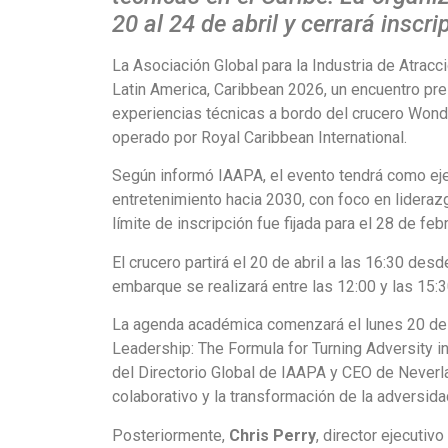
20 al 24 de abril y cerrará inscri
La Asociación Global para la Industria de Atrac
Latin America, Caribbean 2026, un encuentro pre
experiencias técnicas a bordo del crucero Won
operado por Royal Caribbean International.
Según informó IAAPA, el evento tendrá como eje c
entretenimiento hacia 2030, con foco en liderazg
límite de inscripción fue fijada para el 28 de feb
El crucero partirá el 20 de abril a las 16:30 des
embarque se realizará entre las 12:00 y las 15:30
La agenda académica comenzará el lunes 20 de a
Leadership: The Formula for Turning Adversity i
del Directorio Global de IAAPA y CEO de Neverl
colaborativo y la transformación de la adversida
Posteriormente,
Chris Perry
, director ejecuti