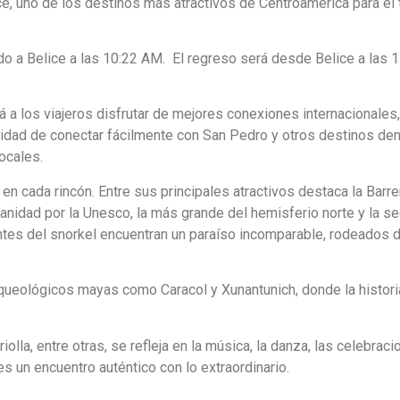
ce, uno de los destinos más atractivos de Centroamérica para el
do a Belice a las 10:22 AM. El regreso será desde Belice a las 
á a los viajeros disfrutar de mejores conexiones internacionales
idad de conectar fácilmente con San Pedro y otros destinos den
locales.
o en cada rincón. Entre sus principales atractivos destaca la Barr
anidad por la Unesco, la más grande del hemisferio norte y la s
tes del snorkel encuentran un paraíso incomparable, rodeados d
arqueológicos mayas como Caracol y Xunantunich, donde la histori
iolla, entre otras, se refleja en la música, la danza, las celebraci
s un encuentro auténtico con lo extraordinario.