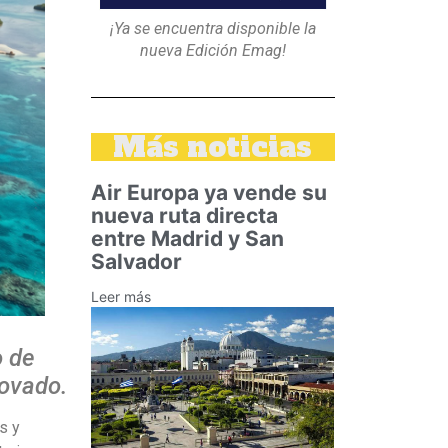
¡Ya se encuentra disponible la
nueva Edición Emag!
Más noticias
Air Europa ya vende su
nueva ruta directa
entre Madrid y San
Salvador
Leer más
o de
novado.
s y