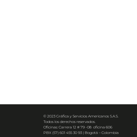
© 2023 Gráfica y Servicios Americanos S.A.S.
Todos los derechos reservados.
Oficinas: Carrera 12 # 79 -08 oficina 606
PBX (57) 601 455 30 93 | Bogotá – Colombia