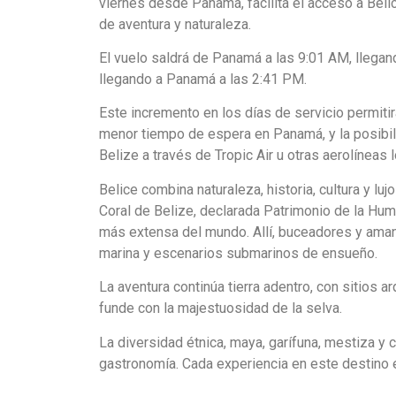
viernes desde Panamá, facilita el acceso a Beli
de aventura y naturaleza.
El vuelo saldrá de Panamá a las 9:01 AM, llegan
llegando a Panamá a las 2:41 PM.
Este incremento en los días de servicio permitir
menor tiempo de espera en Panamá, y la posibil
Belize a través de Tropic Air u otras aerolíneas 
Belice combina naturaleza, historia, cultura y luj
Coral de Belize, declarada Patrimonio de la Hum
más extensa del mundo. Allí, buceadores y aman
marina y escenarios submarinos de ensueño.
La aventura continúa tierra adentro, con sitios 
funde con la majestuosidad de la selva.
La diversidad étnica, maya, garífuna, mestiza y cr
gastronomía. Cada experiencia en este destino e