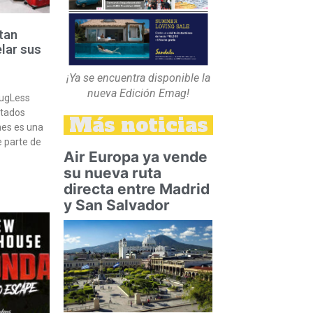
tan
lar sus
¡Ya se encuentra disponible la
nueva Edición Emag!
LugLess
ltados
Más noticias
nes es una
e parte de
Air Europa ya vende
su nueva ruta
directa entre Madrid
y San Salvador