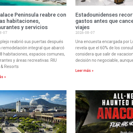
Palace Peninsula reabre con
Estadounidenses recor
as habitaciones,
gastos antes que cance
aurantes y servicios
viajes
8-07
2026-08-07
plejo reabrió sus puertas después
Una encuesta encargada por 
 remodelación integral que abarcó
revela que el 60% de los consu
8 habitaciones, espacios comunes,
considera que salir de vacacio
rantes y áreas recreativas. RIU
decisión no negociable, aunqu
 & Resorts
Leer más »
ás »