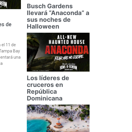
Busch Gardens
llevará “Anaconda” a
sus noches de
es de
Halloween
 el 11 de
 Tampa Bay
sentará una
la
Los líderes de
cruceros en
República
Dominicana