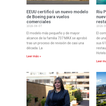
EEUU certificó un nuevo modelo
Riu 
de Boeing para vuelos
nuev
comerciales
rest
2026-08-07
2026-0
El modelo más pequeño y de mayor
El com
alcance de la familia 737 MAX se aprobó
de una
tras un proceso de revisión de casi una
sus 61
década. La
restau
Hotels
Leer más »
Leer m