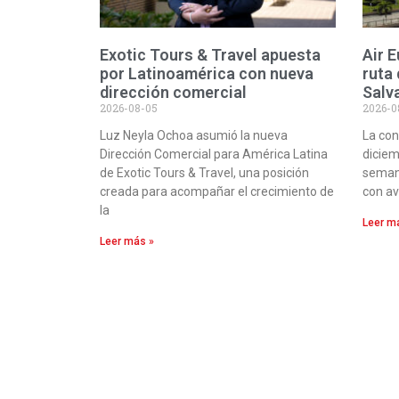
Exotic Tours & Travel apuesta
Air 
por Latinoamérica con nueva
ruta
dirección comercial
Salv
2026-08-05
2026-0
Luz Neyla Ochoa asumió la nueva
La con
Dirección Comercial para América Latina
diciem
de Exotic Tours & Travel, una posición
semana
creada para acompañar el crecimiento de
con av
la
Leer m
Leer más »