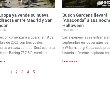
Europa ya vende su nueva
Busch Gardens llevará
 directa entre Madrid y San
“Anaconda” a sus noch
ador
Halloween
8-05
2026-08-05
exión comenzará a operar el 18 de
Las experiencias se estrenarán
bre de 2026 con tres vuelos
septiembre en los parques de
les en cada sentido. Será cubierta
y Williamsburg. Cada sede pre
iones Boeing 787-8 Dreamliner
historia diferente inspirada en 
ás »
Leer más »
1
2
3
4
5